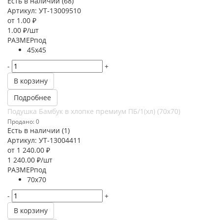
Есть в наличии (68)
Артикул: УТ-13009510
от
1.00 ₽
1.00
₽
/шт
РАЗМЕРпод
45х45
-
+
В корзину
Подробнее
Подушка Бамбук в хлопке премиум ПБ/1(хл) (70х70)
Продано: 0
Есть в наличии (1)
Артикул: УТ-13004411
от
1 240.00 ₽
1 240.00
₽
/шт
РАЗМЕРпод
70х70
-
+
В корзину