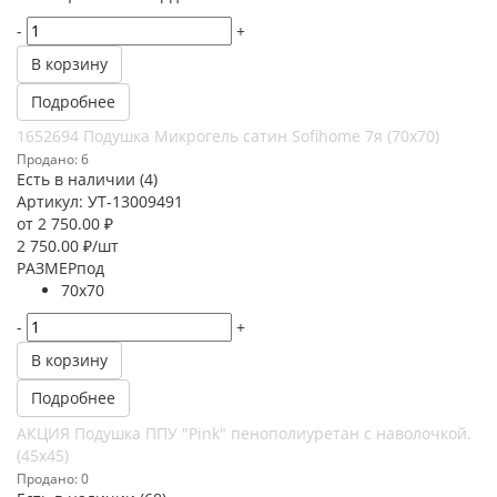
-
+
В корзину
Подробнее
1652694 Подушка Микрогель сатин Sofihome 7я (70х70)
Продано: 6
Есть в наличии (4)
Артикул: УТ-13009491
от
2 750.00 ₽
2 750.00
₽
/шт
РАЗМЕРпод
70х70
-
+
В корзину
Подробнее
АКЦИЯ Подушка ППУ "Pink" пенополиуретан с наволочкой.
(45х45)
Продано: 0