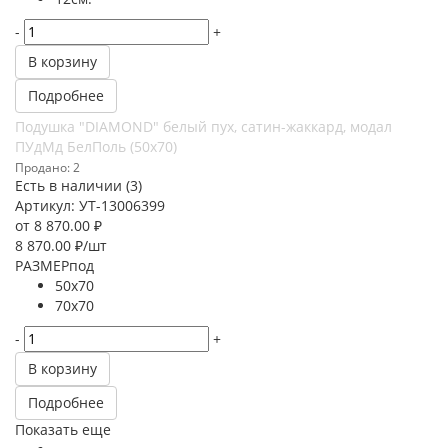
-
+
В корзину
Подробнее
Подушка "DIAMOND" белый пух, сатин-жаккард, модал
ПУдМд БелПоль (50х70)
Продано: 2
Есть в наличии (3)
Артикул: УТ-13006399
от
8 870.00 ₽
8 870.00
₽
/шт
РАЗМЕРпод
50х70
70х70
-
+
В корзину
Подробнее
Показать еще