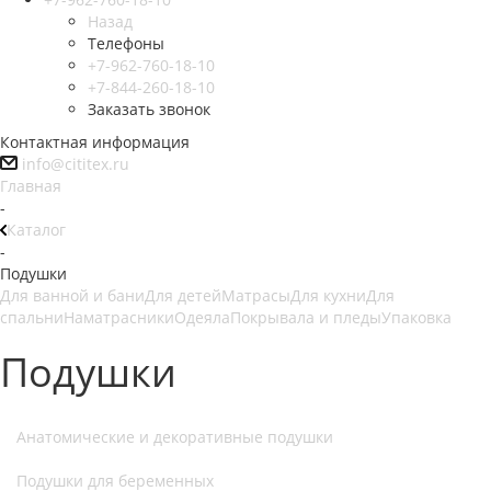
Назад
Телефоны
+7-962-760-18-10
+7-844-260-18-10
Заказать звонок
Контактная информация
info@cititex.ru
Главная
-
Каталог
-
Подушки
Для ванной и бани
Для детей
Матрасы
Для кухни
Для
спальни
Наматрасники
Одеяла
Покрывала и пледы
Упаковка
Подушки
Анатомические и декоративные подушки
Подушки для беременных