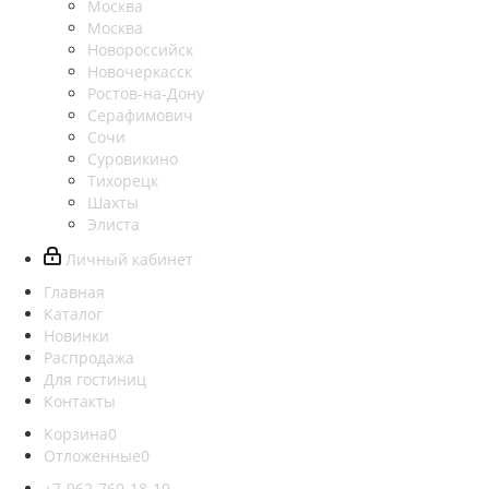
Москва
Москва
Новороссийск
Новочеркасск
Ростов-на-Дону
Серафимович
Сочи
Суровикино
Тихорецк
Шахты
Элиста
Личный кабинет
Главная
Каталог
Новинки
Распродажа
Для гостиниц
Контакты
Корзина
0
Отложенные
0
+7-962-760-18-10