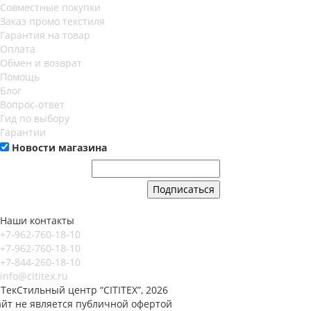
Совместные покупки
Заказ промо текстиля
Гарантия на товар
Оплата
Обмен и возврат
Помощь
Блог
Вопрос-ответ
Гид по выбору
Гарантии
Новости магазина
Наши контакты
+7-962-760-18-10
+7-962-760-18-10
+7-844-260-18-10
info@cititex.ru
ТекСтильный центр “CITITEX”, 2026
айт не является публичной офертой