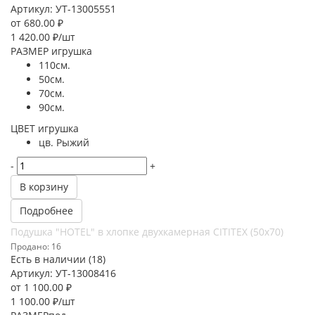
Артикул: УТ-13005551
от
680.00 ₽
1 420.00
₽
/шт
РАЗМЕР игрушка
110см.
50см.
70см.
90см.
ЦВЕТ игрушка
цв. Рыжий
-
+
В корзину
Подробнее
Подушка "HOTEL" в хлопке двухкамерная CITITEX (50х70)
Продано: 16
Есть в наличии (18)
Артикул: УТ-13008416
от
1 100.00 ₽
1 100.00
₽
/шт