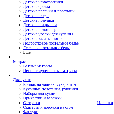
Детские наматрасники
Детские одеяла
Детские пеленки и простыни
Детские пледы
Детские подушки
Детские покрывала
Детские полотенца
Детские уголки для купания
Детские халаты, пончо
Подростковое постельное белье
Ясельное постельное бельё
Ещё
Матрасы
Ватные матрасы
Пенополиуретановые матрасы
Для кухни
Колпак на чайник, сухарницы
Кухонные полотенца, рушники
Наборы для кухни
Прихватки и варежки
Салфетки
Новинки
Скатерти и дорожки на стол
Фартуки