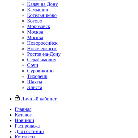
Калач на Дону
Камышин
Котельниково
Котово
Морозовск
Москва
Москва
Новороссийск
Новочеркасск
Ростов-на-Дону
Серафимович
Сочи
Суровикино
Тихорецк
Шахты
Элиста
Личный кабинет
Главная
Каталог
Новинки
Распродажа
Для гостиниц
Контакты