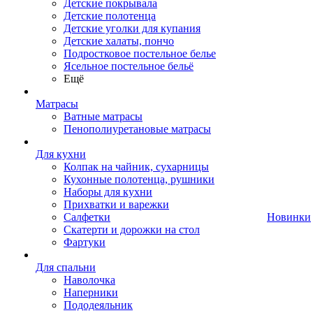
Детские покрывала
Детские полотенца
Детские уголки для купания
Детские халаты, пончо
Подростковое постельное белье
Ясельное постельное бельё
Ещё
Матрасы
Ватные матрасы
Пенополиуретановые матрасы
Для кухни
Колпак на чайник, сухарницы
Кухонные полотенца, рушники
Наборы для кухни
Прихватки и варежки
Салфетки
Новинки
Скатерти и дорожки на стол
Фартуки
Для спальни
Наволочка
Наперники
Пододеяльник